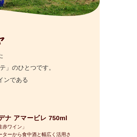
ャ
た
ニーテ」のひとつです。
インである
ナ アマービレ 750ml
性赤ワイン」
ーターから食中酒と幅広く活用さ