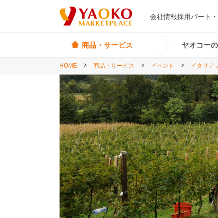
会社情報
採用
パート・
商品・サービス
ヤオコーの
HOME
商品・サービス
イベント
イタリア
オリジナル商品
ヤオコーカード
埼玉県
Yes! Everyday
店頭サービス
茨城県
Yes! Premium
神奈川県
Yes! Happiness
star select
直輸入ワイン
直輸入食品・菓子