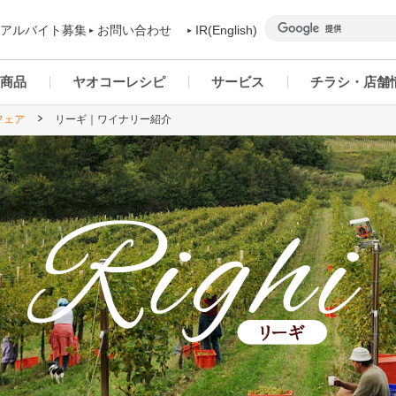
アルバイト募集
お問い合わせ
IR(English)
商品
ヤオコーレシピ
サービス
チラシ・店舗
フェア
リーギ｜ワイナリー紹介
商品カテゴリー一覧
ヤオコーアプリ
群馬県
ご予約商品について
ネットスーパー
千葉県