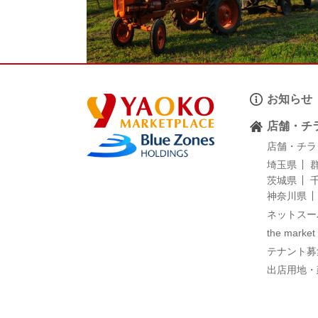
お知らせ
店舗・チ
店舗・チラ
埼玉県
茨城県
神奈川県
ネットスー
the market
テナント募
出店用地・