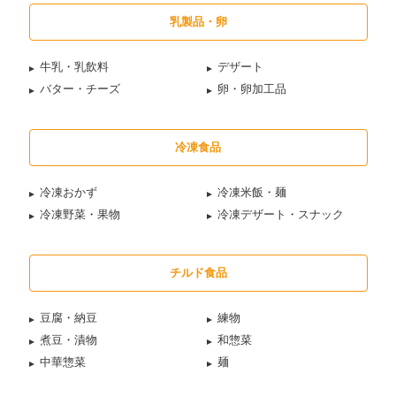
乳製品・卵
牛乳・乳飲料
デザート
バター・チーズ
卵・卵加工品
冷凍食品
冷凍おかず
冷凍米飯・麺
冷凍野菜・果物
冷凍デザート・スナック
チルド食品
豆腐・納豆
練物
煮豆・漬物
和惣菜
中華惣菜
麺